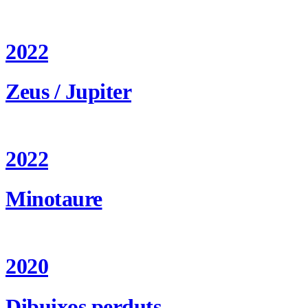
2022
Zeus / Jupiter
2022
Minotaure
2020
Dibuixos perduts