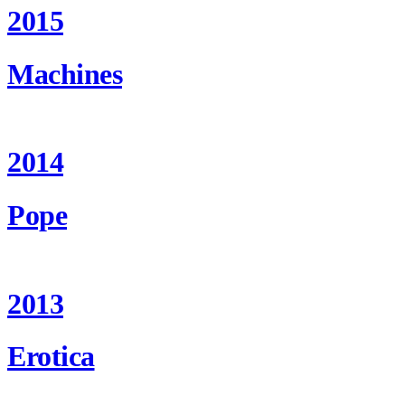
2015
Machines
2014
Pope
2013
Erotica